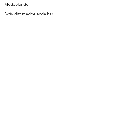
Meddelande
Skicka
Anders Olsvägen 6b, 236 37 Höllviken
karin@wennerholmsgarden.se
Telefon:
+46-704-526 136
Wennerholm Construction Management AB
Org.nr:
559407-5672
#wennerholmsgarden #wennerholmcreative