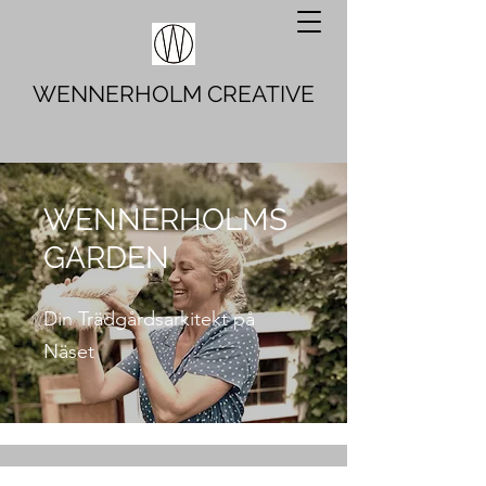
WENNERHOLM CREATIVE
WENNERHOLMS
GARDEN
Din Trädgårdsarkitekt på
Näset