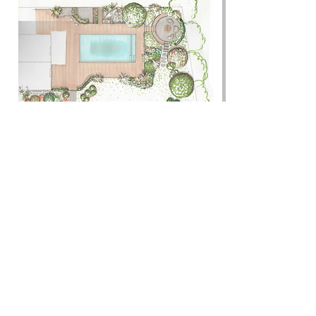
Mysig framsida i
Malmö
Kunden hade här precis byggt en
pool och behövde hjälp för att få
ordning och inspiration till