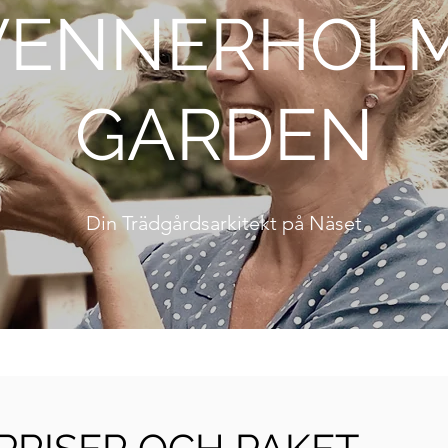
ENNERHOL
GARDEN
Din Trädgårdsarkitekt på Näset