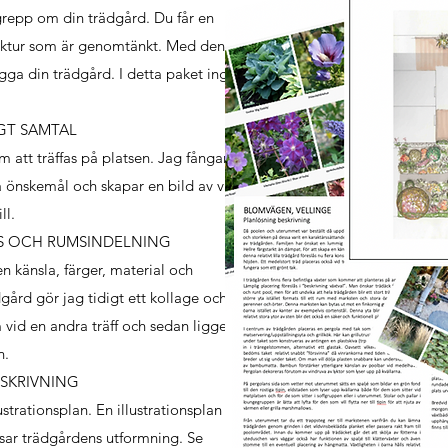
sgrepp om din trädgård. Du får en
ktur som är genomtänkt. Med denna
gga din trädgård. I detta paket ingår:
GT SAMTAL
 att träffas på platsen. Jag fångar
ra önskemål och skapar en bild av vad
ill.
SS OCH RUMSINDELNING
den känsla, färger, material och
gård gör jag tidigt ett kollage och en
m vid en andra träff och sedan ligger
gn.
SKRIVNING
lustrationsplan. En illustrationsplan är
visar trädgårdens utformning. Se