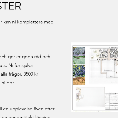
STER
r kan ni komplettera med
 och ger er goda råd och
ts. Ni för själva
alla frågor. 3500 kr +
 ni bor.
ll en upplevelse även efter
i en genomtänkt lösning