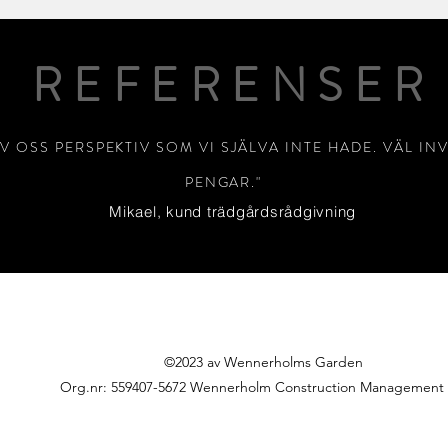
REFERENSER
V OSS PERSPEKTIV SOM VI SJÄLVA INTE HADE. VÄL IN
PENGAR."
Mikael, kund trädgårdsrådgivning
©2023 av Wennerholms Garden
Org.nr: 559407-5672 Wennerholm Construction Management