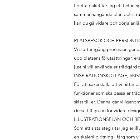
I detta paket tar jag ett helhet
sammanhängande plan och stru
kan du gå vidare och börja anlä
PLATSBESÖK OCH PERSONLI
Vi startar igång processen genom
upp platsens förutsättningar, e
just ni vill använda er trädgård t
INSPIRATIONSKOLLAGE, SKI
För att säkerställa att vi hittar 
funktioner som ska passa er träd
skiss till er. Denna går vi igeno
dessa till grund för vidare desi
ILLUSTRATIONSPLAN OCH BE
Som ett sista steg ritar jag er il
en skalenlig ritning i färg som 