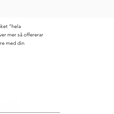
aket "hela
r mer så offererar
are med din