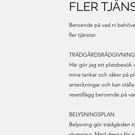
FLER TJÄN
Beroende på vad ni behöve
fler tjänster.
TRÄDGÅRDSRÅDGIVNING
Här gör jag ett platsbesök
mina tankar och idéer på pla
anteckningar och kan ställa 
resetillägg beroende på var
BELYSNINGSPLAN
Belysning gör trädgården ti
skymning. Med denna får n