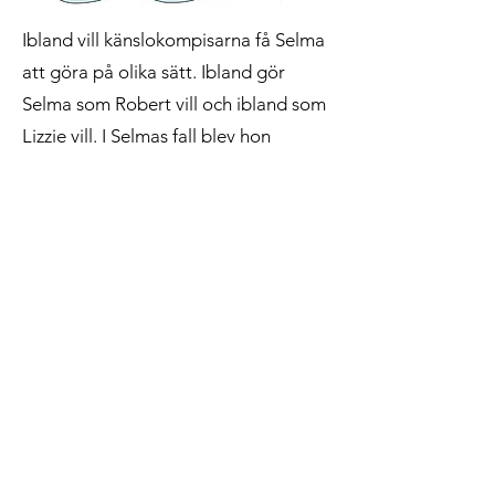
Ibland vill känslokompisarna få Selma
att göra på olika sätt. Ibland gör
Selma som Robert vill och ibland som
Lizzie vill. I Selmas fall blev hon
gladare av lite mat i magen.
•Om du har en ”Robert” – vet du när
han oftast får bestämma hos dig?